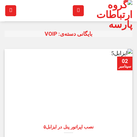
Skip
to
content
بایگانی دسته‌ی:
VOIP
02
سپتامبر
نصب اپراتور پنل در ایزابل۵